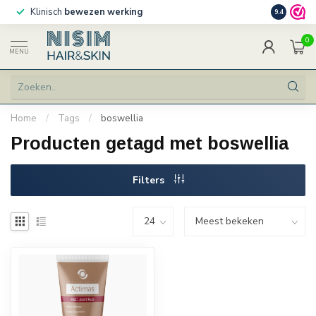
Klinisch
bewezen werking
Persoonlij
9.4
0
MENU
Home
/
Tags
/
boswellia
Producten getagd met boswellia
Filters