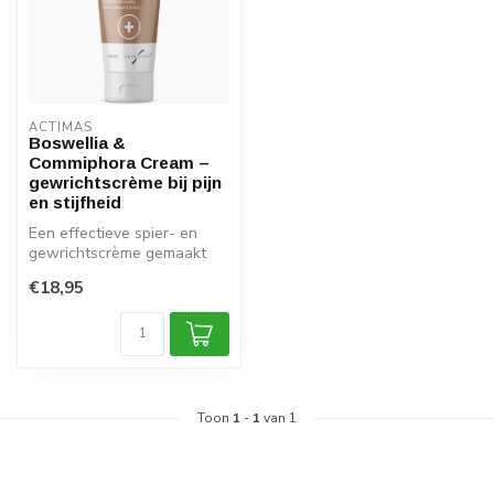
ACTIMAS
Boswellia &
Commiphora Cream –
gewrichtscrème bij pijn
en stijfheid
Een effectieve spier- en
gewrichtscrème gemaakt
van essentiële oliën
€18,95
Toon
1
-
1
van 1