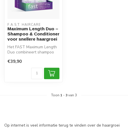
F.A.S.T. HAIRCARE
Maximum Length Duo –
Shampoo & Conditioner
voor snellere haargroei
Het FAST Maximum Length
Duo combineert shampoo
en conditioner met
€39,90
aminozuren, bi...
Toon
1
-
3
van 3
Op internet is veel informatie terug te vinden over de haargroei