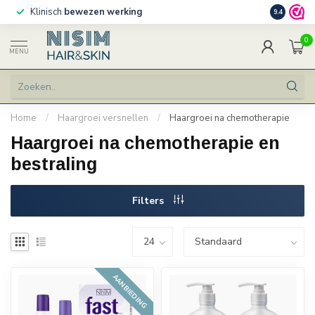
Klinisch
bewezen werking
Persoonlij
9.4
0
MENU
Home
/
Haargroei versnellen
/
Haargroei na chemotherapie
Haargroei na chemotherapie en
bestraling
Filters
AANBIEDING