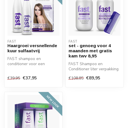
FAST
FAST
Haargroei versnellende
set - genoeg voor 4
kuur sulfaatvrij
maanden met gratis
kam twv 8,95
FAST shampoo en
conditioner voor een
FAST Shampoo en
snellere en gezonde
Conditioner liter verpakking
haargroei. Sulfaatvrij ...
om de haargroei te
€37,95
€89,95
€39,95
€108,85
versnellen, dit ...
NEW LOOK