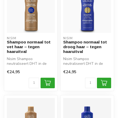
NISIM
NISIM
Shampoo normaal tot
Shampoo normaal tot
vet haar – tegen
droog haar – tegen
haaruitval
haaruitval
Nisim Shampoo
Nisim Shampoo
neutraliseert DHT in de
neutraliseert DHT in de
hoofdhuid en voegt
hoofdhuid en voegt
€24,95
€24,95
essentiële vitamines, b...
essentiële vitamines, b...