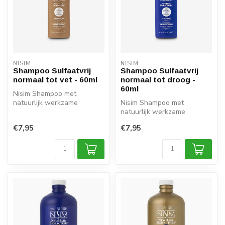
NISIM
NISIM
Shampoo Sulfaatvrij
Shampoo Sulfaatvrij
normaal tot vet - 60ml
normaal tot droog -
60ml
Nisim Shampoo met
natuurlijk werkzame
Nisim Shampoo met
ingredienten. Helpt bij
natuurlijk werkzame
haaruitval, maar o...
ingredienten. Helpt bij
€7,95
€7,95
haaruitval, maar o...