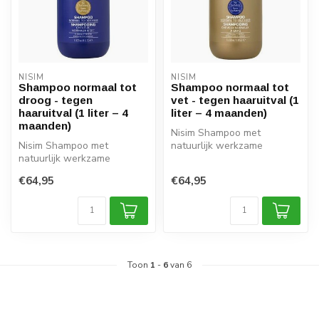
NISIM
NISIM
Shampoo normaal tot
Shampoo normaal tot
droog - tegen
vet - tegen haaruitval (1
haaruitval (1 liter – 4
liter – 4 maanden)
maanden)
Nisim Shampoo met
Nisim Shampoo met
natuurlijk werkzame
natuurlijk werkzame
ingredienten. Helpt bij
ingredienten. Helpt bij
haaruitval, maar o...
€64,95
€64,95
haaruitval, maar o...
Toon
1
-
6
van 6