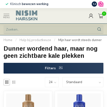
Klinisch
bewezen werking
Persoonlij
9.4
0
MENU
Home
/
Hulp bij productkeuze
/
Mijn haar wordt steeds dunner
Dunner wordend haar, maar nog
geen zichtbare kale plekken
Filters