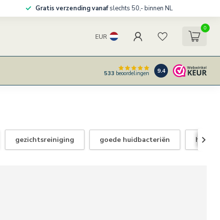
Gratis verzending vanaf
slechts 50,- binnen NL
0
EUR
9.4
533
beoordelingen
gezichtsreiniging
goede huidbacteriën
haaruit