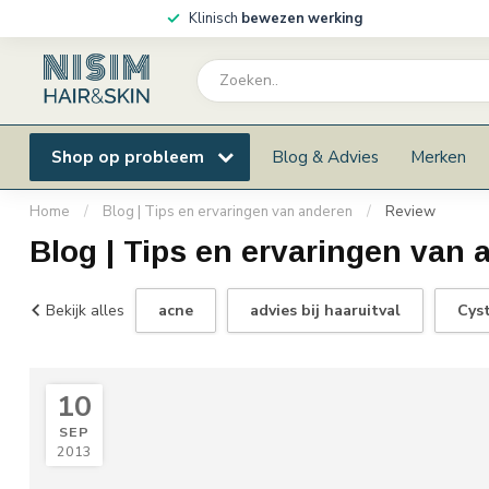
Klinisch
bewezen werking
Shop op probleem
Blog & Advies
Merken
Home
/
Blog | Tips en ervaringen van anderen
/
Review
Blog | Tips en ervaringen van
Bekijk alles
acne
advies bij haaruitval
Cys
10
SEP
2013