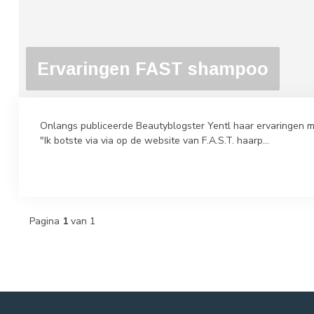
Ervaringen FAST shampoo
Onlangs publiceerde Beautyblogster Yentl haar ervaringen 
"Ik botste via via op de website van F.A.S.T. haarp...
Pagina
1
van 1