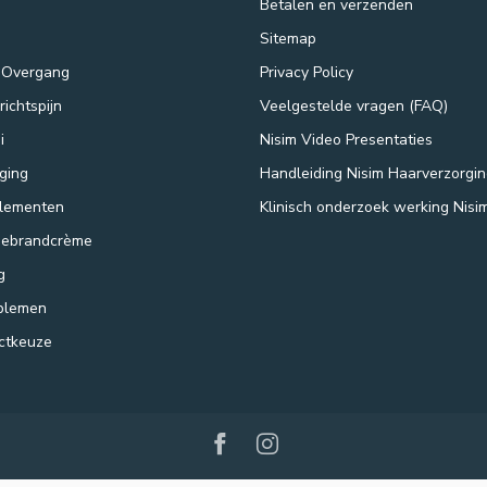
Betalen en verzenden
Sitemap
 Overgang
Privacy Policy
ichtspijn
Veelgestelde vragen (FAQ)
i
Nisim Video Presentaties
ging
Handleiding Nisim Haarverzorgi
lementen
Klinisch onderzoek werking Nisi
nebrandcrème
g
blemen
uctkeuze