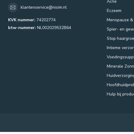
Acne
klantenservice@nisim.nl
Eczeem
KVK nummer:
74202774
Menopauze &
btw-nummer:
NL002029532B64
Spier- en gewr
Stop haargroe
Intieme verzor
Voedingssupp
Minerale Zon
Huidverzorgin
Hoofdhuidpro
Hulp bij prod