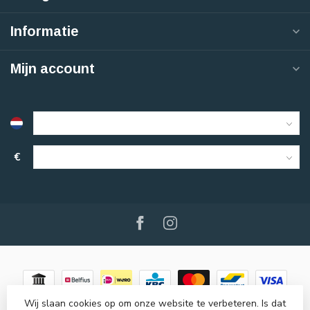
Informatie
Mijn account
€
Wij slaan cookies op om onze website te verbeteren. Is dat
© Copyright 2026 Nisim
- Powered by
Lightspeed
-
Lightspeed