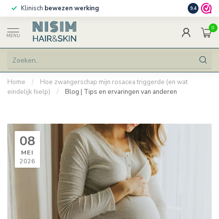
Klinisch
bewezen werking
Persoonlij
9.4
0
MENU
Home
/
Hoe zwangerschap mijn rosacea triggerde (en wat
eindelijk hielp)
/
Blog | Tips en ervaringen van anderen
08
MEI
2026