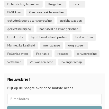
Behandeling haaruitval
Droge huid
Eczeem
FAST kuur
Geen oorzaak haarverlies
gehydrolyseerde tarweproteïne
gezicht wassen
gezichtsreiniging
haaruitval na zwangerschap
Hooikoorts
hydrolyzed wheat protein
kaal worden
Mannelijke kaalheid
menopauze
oog eczeem
Pollenklachten
Psoriasis
rosacea
tarweproteïne
Vette huid
Volwassen acne
zwangerschap
Nieuwsbrief
Blijf op de hoogte over onze laatste acties