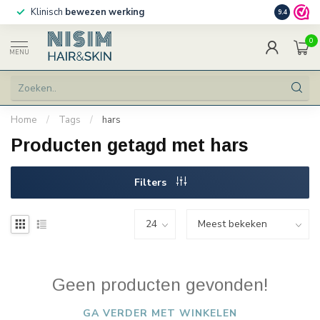
Klinisch
bewezen werking
Persoonlij
9.4
0
MENU
Home
/
Tags
/
hars
Producten getagd met hars
Filters
Geen producten gevonden!
GA VERDER MET WINKELEN