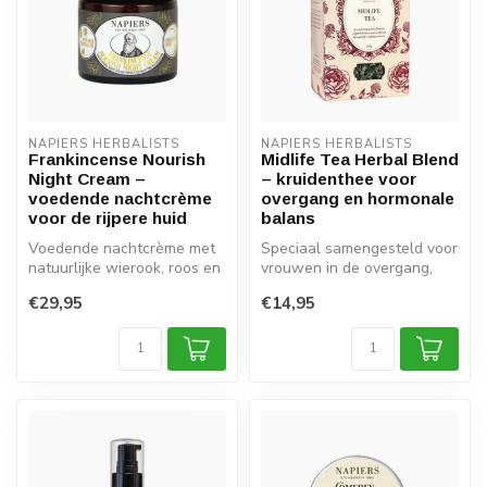
NAPIERS HERBALISTS
NAPIERS HERBALISTS
Frankincense Nourish
Midlife Tea Herbal Blend
Night Cream –
– kruidenthee voor
voedende nachtcrème
overgang en hormonale
voor de rijpere huid
balans
Voedende nachtcrème met
Speciaal samengesteld voor
natuurlijke wierook, roos en
vrouwen in de overgang,
sandelhout
verfrissend en rustgevend
€29,95
€14,95
kru...