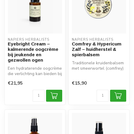
NAPIERS HERBALISTS
NAPIERS HERBALISTS
Eyebright Cream –
Comfrey & Hypericum
kalmerende oogcrème
Zalf – huidherstel &
bij jeukende en
spierbalsem
gezwollen ogen
Traditionele kruidenbalsem
Een hydraterende oogcrème
met smeerwortel (comfrey)
die verlichting kan bieden bij
en sint-janskruid (hypericu...
jeukende en gezwollen o...
€21,95
€15,90