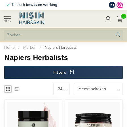
Klinisch
bewezen werking
Persoonlij
9.4
0
MENU
Home
/
Merken
/
Napiers Herbalists
Napiers Herbalists
Filters