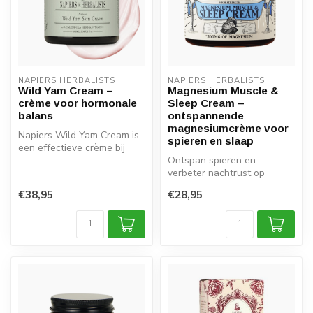
NAPIERS HERBALISTS
NAPIERS HERBALISTS
Wild Yam Cream –
Magnesium Muscle &
crème voor hormonale
Sleep Cream –
balans
ontspannende
magnesiumcrème voor
Napiers Wild Yam Cream is
spieren en slaap
een effectieve crème bij
hormonale disbalans, ideaal
Ontspan spieren en
t...
verbeter nachtrust op
natuurlijke wijze met
€38,95
€28,95
Napiers Magnesium...