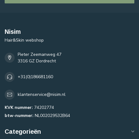
Nisim
Hair&Skin webshop
Pieter Zeemanweg 47
3316 GZ Dordrecht
+31(0)186681160
klantenservice@nisim.nl
KVK nummer:
74202774
btw-nummer:
NL002029532B64
Categorieën