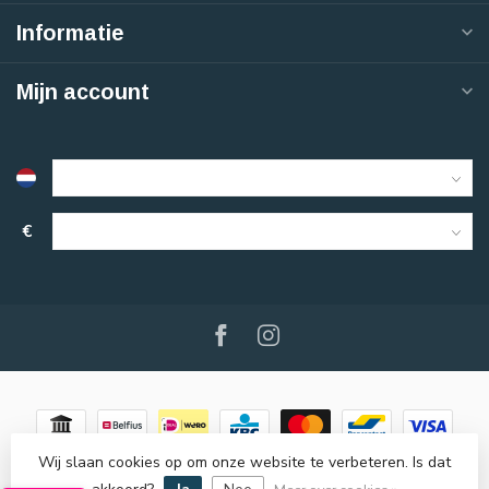
Informatie
Mijn account
€
Wij slaan cookies op om onze website te verbeteren. Is dat
© Copyright 2026 Nisim
- Powered by
Lightspeed
-
Lightspeed
design
by
Dyvelopment