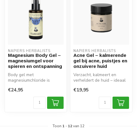
NAPIERS HERBALISTS
NAPIERS HERBALISTS
Magnesium Body Gel –
Acne Gel – kalmerende
magnesiumgel voor
gel bij acne, puistjes en
spieren en ontspanning
onzuivere huid
Body gel met
Verzacht, kalmeert en
magnesiumchloride is
verheldert de huid – ideaal
afkomstig van de oude
bij onzuiverheden, roodheid
€24,95
€19,95
zeebodem van Zechstein
en...
Toon
1
-
12
van 12