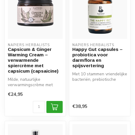
NAPIERS HERBALISTS
NAPIERS HERBALISTS
Capsicum & Ginger
Happy Gut capsules –
Warming Cream –
probiotica voor
verwarmende
darmflora en
spiercrème met
spijsvertering
capsicum (capsaicine)
Met 10 stammen vriendelijke
Milde, natuurlijke
bacteriën, prebiotische
verwarmingscrème met
vezels, enzymen en vitamine
capsicum en gember,
...
€24,95
bedoeld om spieren e...
€38,95