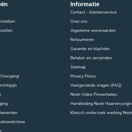
eën
Informatie
Contact - klantenservice
rstellen
Over ons
snellen
Algemene voorwaarden
Retourneren
Garantie en klachten
Betalen en verzenden
Sitemap
 Overgang
Privacy Policy
ichtspijn
Veelgestelde vragen (FAQ)
i
Nisim Video Presentaties
ging
Handleiding Nisim Haarverzorgi
lementen
Klinisch onderzoek werking Nisi
nebrandcrème
g