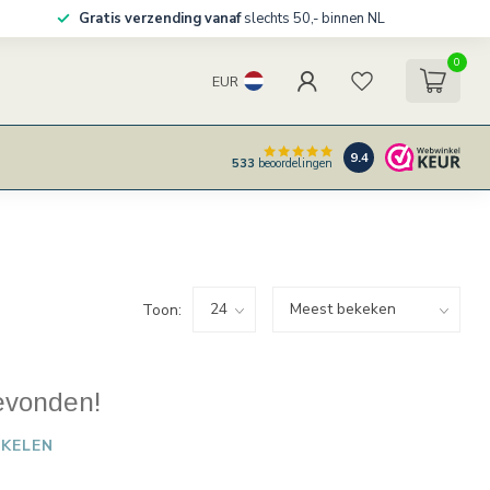
Gratis verzending vanaf
slechts 50,- binnen NL
0
EUR
9.4
533
beoordelingen
Toon:
evonden!
KELEN