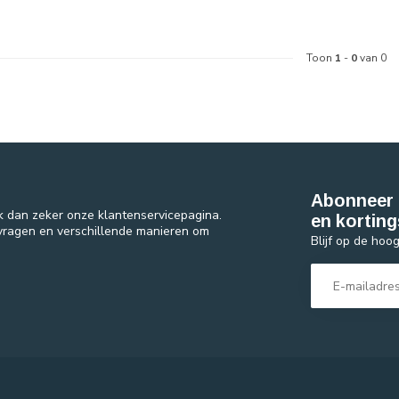
Toon
1
-
0
van 0
Abonneer 
k dan zeker onze klantenservicepagina.
en korting
 vragen en verschillende manieren om
Blijf op de hoo