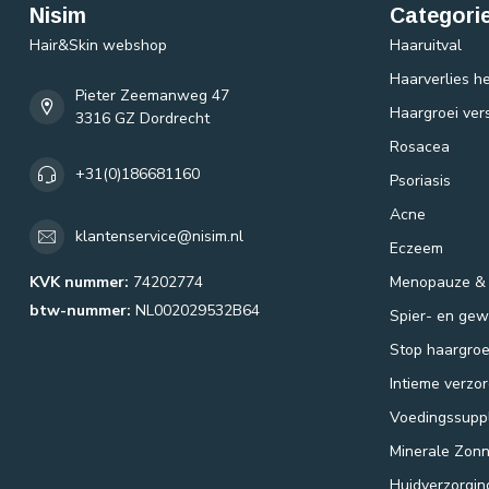
Nisim
Categori
Hair&Skin webshop
Haaruitval
Haarverlies he
Pieter Zeemanweg 47
Haargroei ver
3316 GZ Dordrecht
Rosacea
+31(0)186681160
Psoriasis
Acne
klantenservice@nisim.nl
Eczeem
KVK nummer:
74202774
Menopauze &
btw-nummer:
NL002029532B64
Spier- en gewr
Stop haargroe
Intieme verzor
Voedingssupp
Minerale Zon
Huidverzorgin