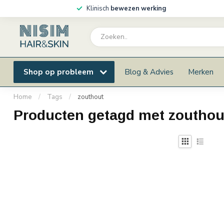
Klinisch
bewezen werking
Shop op probleem
Blog & Advies
Merken
Home
/
Tags
/
zouthout
Producten getagd met zouthou