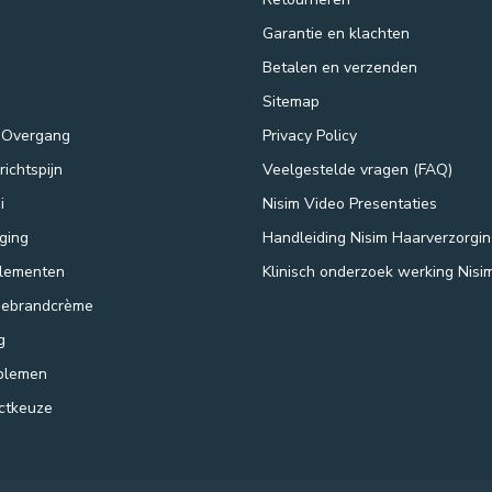
Garantie en klachten
Betalen en verzenden
Sitemap
 Overgang
Privacy Policy
ichtspijn
Veelgestelde vragen (FAQ)
i
Nisim Video Presentaties
ging
Handleiding Nisim Haarverzorgi
lementen
Klinisch onderzoek werking Nisi
nebrandcrème
g
blemen
uctkeuze