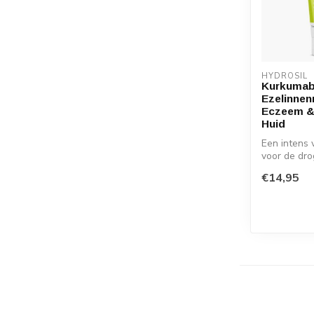
HYDROSIL
Kurkumab
Ezelinnen
Eczeem &
Huid
Een intens 
voor de dr
met een ge
€14,95
100%...