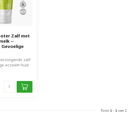
oter Zalf met
melk –
 Gevoelige
verzorgende zalf
oge eczeem huid
patenteerde
Toon
1
-
1
van 1