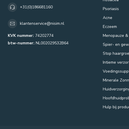
+31(0)186681160
Psoriasis
Acne
klantenservice@nisim.nl
Eczeem
KVK nummer:
74202774
Menopauze &
btw-nummer:
NL002029532B64
Spier- en gewr
Stop haargroe
Intieme verzor
Voedingssupp
Minerale Zon
Huidverzorgin
Hoofdhuidpro
Hulp bij prod