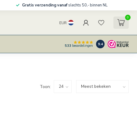
Gratis verzending vanaf
slechts 50,- binnen NL
0
EUR
9.4
533
beoordelingen
Toon: