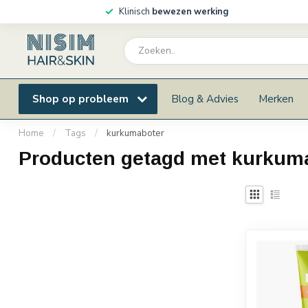
Klinisch
bewezen werking
Shop op probleem
Blog & Advies
Merken
Home
/
Tags
/
kurkumaboter
Producten getagd met kurkum