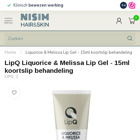
Klinisch
bewezen werking
Persoonlij
9.4
0
MENU
Home
/
Liquorice & Melissa Lip Gel - 15ml koortslip behandeling
LipQ Liquorice & Melissa Lip Gel - 15ml
koortslip behandeling
LIPQ