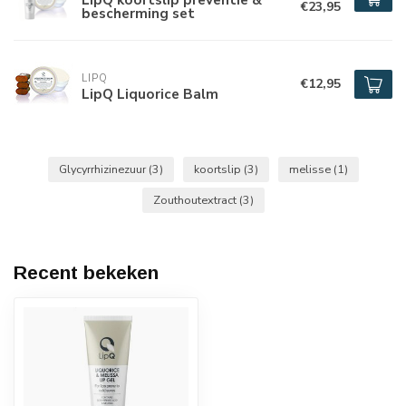
€23,95
bescherming set
LIPQ
€12,95
LipQ Liquorice Balm
Glycyrrhizinezuur
(3)
koortslip
(3)
melisse
(1)
Zouthoutextract
(3)
Recent bekeken