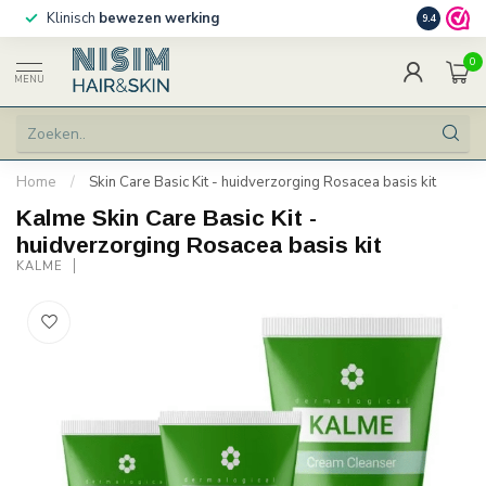
Klinisch
bewezen werking
Persoonlij
9.4
0
MENU
Home
/
Skin Care Basic Kit - huidverzorging Rosacea basis kit
Kalme Skin Care Basic Kit -
huidverzorging Rosacea basis kit
KALME