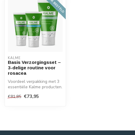
VAAK BESTELD
KALME
Basis Verzorgingsset –
3-delige routine voor
rosacea
Voordeel verpakking met 3
essentiële Kalme producten.
Samen voor een nog beter
€73,95
€81,85
e...