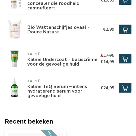
€29,95
concealer die roodheid
camoufleert
Bio Wattenschijfjes ovaal -
€2,99
Douce Nature
KALME
€17,95
Kalme Undercoat - basiscrème
€14,95
voor de gevoelige huid
KALME
Kalme TeQ Serum – intens
€24,95
hydraterend serum voor
gevoelige huid
Recent bekeken