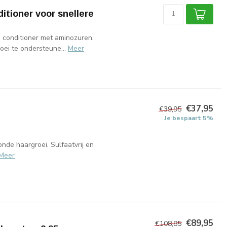
tioner voor snellere
conditioner met aminozuren,
ei te ondersteune...
Meer
€37,95
€39,95
Je bespaart 5%
de haargroei. Sulfaatvrij en
Meer
€89,95
€108,85