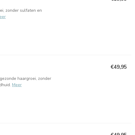
i, zonder sulfaten en
eer
€49,95
n gezonde haargroei, zonder
dhuid.
Meer