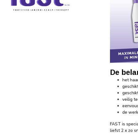
De bela
het haa
geschik
geschik
veilig 
eenvoud
de werk
FAST is speci
liefst 2 x zo sn