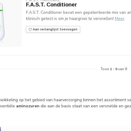
F.A.S.T. HAIRCARE
F.A.S.T. Conditioner
F.A.S.T. Conditioner bevat een gepatenteerde mix van a
klinisch getest is om je haargroei te versnellen!
Meer
Aan verlanglijst toevoegen
Toon
1
-
9
van 9
twikkeling op het gebied van haarverzorging binnen het assortiment v
sentiële
aminozuren
die aan de basis staat van een versnelde en ge