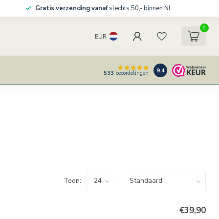
Gratis verzending vanaf
slechts 50,- binnen NL
0
EUR
9.4
533
beoordelingen
Toon:
€39,90