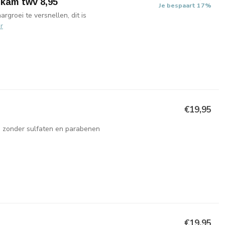
 kam twv 8,95
Je bespaart 17%
groei te versnellen, dit is
r
€19,95
 zonder sulfaten en parabenen
€19,95