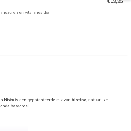
€19,95
minozuren en vitamines die
an Nisim is een gepatenteerde mix van
biotine
, natuurlijke
zonde haargroei.