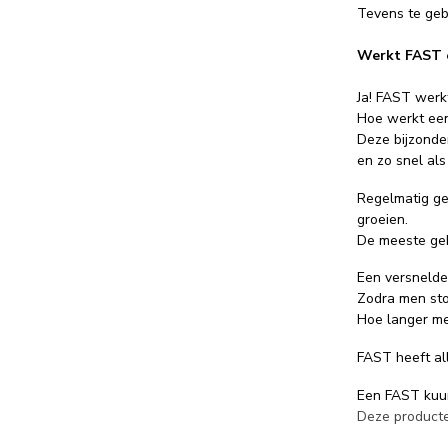
Tevens te geb
Werkt FAST 
Ja! FAST werk
Hoe werkt een
Deze bijzonde
en zo snel als
Regelmatig geb
groeien.
De meeste geb
Een versnelde
Zodra men sto
Hoe langer men
FAST heeft all
Een FAST kuur
Deze producte