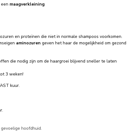
a een
maagverkleining
nozuren en proteïnen die niet in normale shampoos voorkomen.
mseigen
aminozuren
geven het haar de mogelijkheid om gezond
fen die nodig zijn om de haargroei blijvend sneller te laten
tot 3 weken!
FAST kuur.
r.
 gevoelige hoofdhuid.