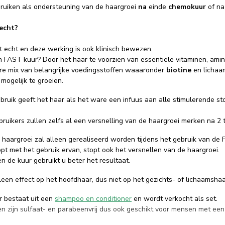
ruiken als ondersteuning van de haargroei
na
einde
chemokuur
of n
echt?
t echt en deze werking is ook klinisch bewezen.
 FAST kuur? Door het haar te voorzien van essentiële vitaminen, ami
re mix van belangrijke voedingsstoffen waaaronder
biotine
en lichaa
 mogelijk te groeien.
ruik geeft het haar als het ware een infuus aan alle stimulerende stof
ruikers zullen zelfs al een versnelling van de haargroei merken na 2 
 haargroei zal alleen gerealiseerd worden tijdens het gebruik van de 
pt met het gebruik ervan, stopt ook het versnellen van de haargroei.
 de kuur gebruikt u beter het resultaat.
een effect op het hoofdhaar, dus niet op het gezichts- of lichaamshaa
 bestaat uit een
shampoo en conditione
r
en wordt verkocht als
set
.
n zijn sulfaat- en parabeenvrij dus ook geschikt voor mensen met een