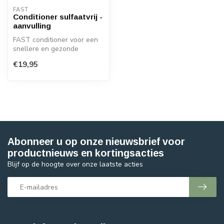
FAST
Conditioner sulfaatvrij -
aanvulling
FAST conditioner voor een
snellere en gezonde
haargroei, zonder sulfaten
€19,95
en para...
Abonneer u op onze nieuwsbrief voor
productnieuws en kortingsacties
Blijf op de hoogte over onze laatste acties