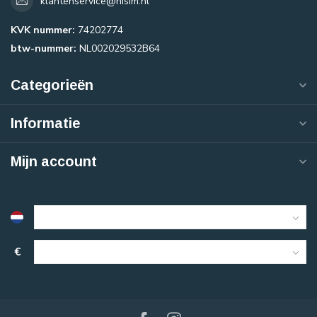
klantenservice@nisim.nl
KVK nummer:
74202774
btw-nummer:
NL002029532B64
Categorieën
Informatie
Mijn account
€