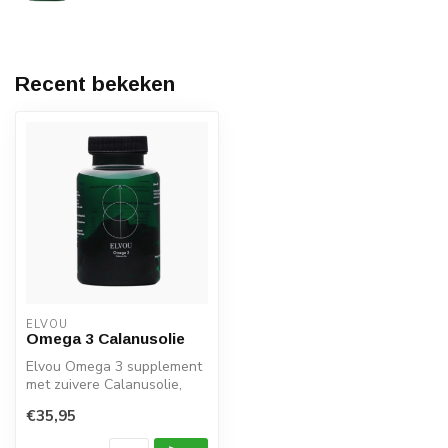
Recent bekeken
ELVOU
Omega 3 Calanusolie
Elvou Omega 3 supplement
met zuivere Calanusolie,
EPA, DHA en natuurlijke
€35,95
astaxa...