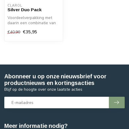
CLAROL
Silver Duo Pack
Voordeelverpakking met
daarin een combinatie van
twee producten met het
€35,95
€40,90
revoluti...
Abonneer u op onze nieuwsbrief voor
productnieuws en kortingsacties
Blijf op de hoogte over onze laatste acties
Meer informatie nodig?