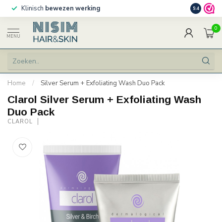
Klinisch
bewezen werking
Persoonlij
9.4
0
MENU
Home
/
Silver Serum + Exfoliating Wash Duo Pack
Clarol Silver Serum + Exfoliating Wash
Duo Pack
CLAROL