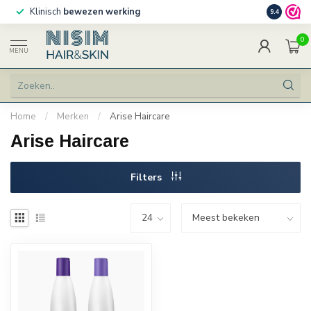
Klinisch
bewezen werking
Persoonlij
9.4
0
MENU
Home
/
Merken
/
Arise Haircare
Arise Haircare
Filters