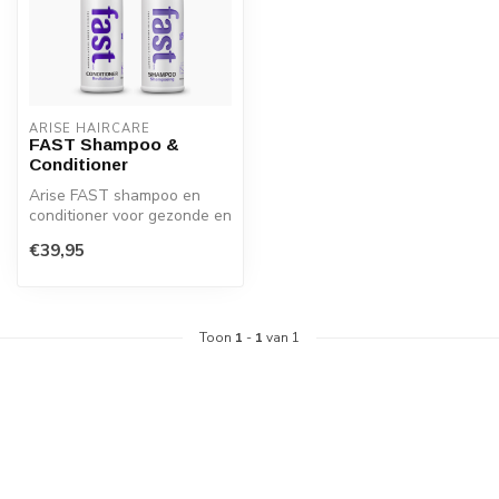
ARISE HAIRCARE
FAST Shampoo &
Conditioner
Arise FAST shampoo en
conditioner voor gezonde en
versnelde haargroei.
€39,95
Geschikt ...
Toon
1
-
1
van 1