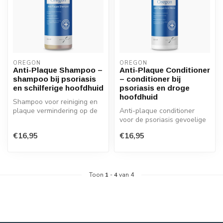
OREGON
OREGON
Anti-Plaque Shampoo –
Anti-Plaque Conditioner
shampoo bij psoriasis
– conditioner bij
en schilferige hoofdhuid
psoriasis en droge
hoofdhuid
Shampoo voor reiniging en
plaque vermindering op de
Anti-plaque conditioner
psoriasis gevoelige
voor de psoriasis gevoelige
hoofdhui...
hoofdhuid
€16,95
€16,95
Toon
1
-
4
van 4