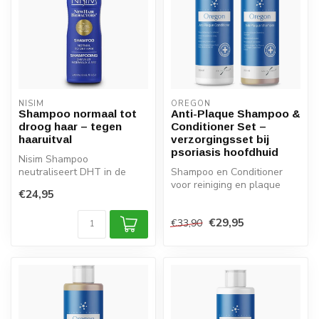
NISIM
OREGON
Shampoo normaal tot
Anti-Plaque Shampoo &
droog haar – tegen
Conditioner Set –
haaruitval
verzorgingsset bij
psoriasis hoofdhuid
Nisim Shampoo
neutraliseert DHT in de
Shampoo en Conditioner
hoofdhuid en voegt
voor reiniging en plaque
€24,95
essentiële vitamines, b...
vermindering op de psoriasis
gev...
€29,95
€33,90