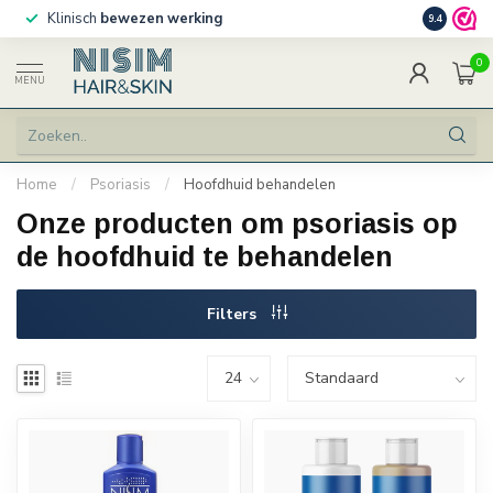
Klinisch
bewezen werking
Persoonlij
9.4
0
MENU
Home
/
Psoriasis
/
Hoofdhuid behandelen
Onze producten om psoriasis op
de hoofdhuid te behandelen
Filters